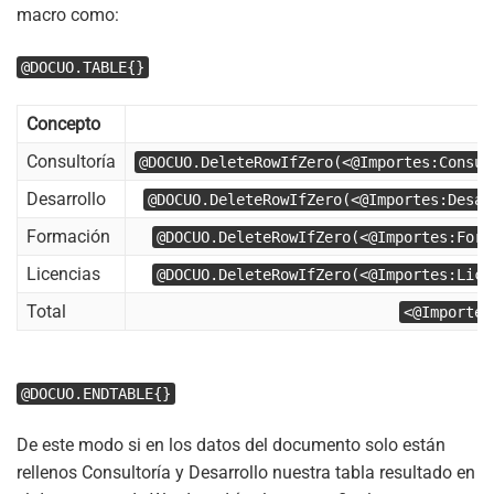
macro como:
@DOCUO.TABLE{}
Concepto
Consultoría
@DOCUO.DeleteRowIfZero(<@Importes:Consul
Desarrollo
@DOCUO.DeleteRowIfZero(<@Importes:Desar
Formación
@DOCUO.DeleteRowIfZero(<@Importes:Form
Licencias
@DOCUO.DeleteRowIfZero(<@Importes:Lice
Total
<@Importes
@DOCUO.ENDTABLE{}
De este modo si en los datos del documento solo están
rellenos Consultoría y Desarrollo nuestra tabla resultado en